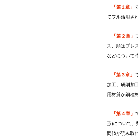
「第１章」
てフル活用さ
「第２章」
ス、順送プレ
などについて
「第３章」
加工、研削加
用材質が鋼種
「第４章」
形)について
間値が読み取