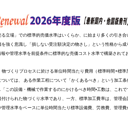
売る立場」での標準的売価水準はいくらか、に始まり多くの引き合
価を強く意識し「損しない受注額決定の物さし」という性格から成
情報や管理水準を前提条件に標準的な売価コスト水準で構築されて
、物づくりプロセスに於ける単位時間当たり費用（標準時間×標準
については、 ある作業工程について「かくあるべき」という加工条
し「この設備・機械で作業するのにかけるべき時間•工数は、これで
裏付けられた物づくり水準であり、一方、標準加工費率は、管理会
や管理水準をベースに単位時間当たり標準設備費、労務費、管理費