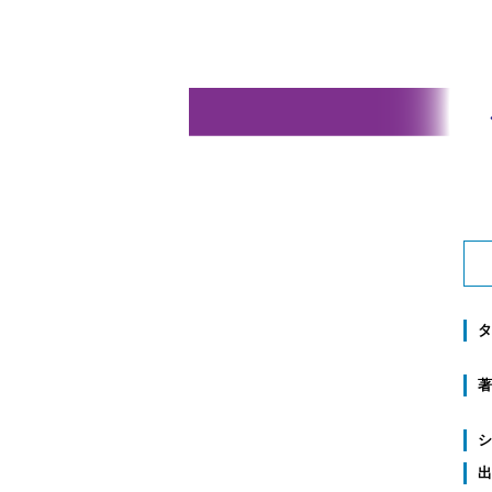
タ
著
シ
出