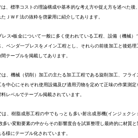
では、標準コストの理論構成や基本的な考え方や捉え方を述べた後、
れたＪＷＦ法の抜粋を啓蒙用に紹介してあります。
ブレス•板金について一般に多く使われている工程、設備（機械）
ス、ベンダ一プレスをメイン工程とし、それらの前後加工と後処理
時間テーブルを掲載してあります。
では、機械（切削）加工の主たる加工工程である旋削加工、フライ
工を中心にそれぞれ使用設備及び適用刃物を定めて正味の作業測定
材料レベルでテーブル掲載されています。
では、樹脂成形工程の中でもっとも多い射出成形機(インジェクシ
、数多い変動要素の中からその影響度合を試算整理し最終的に材質と
れる様にテーブル化されています。